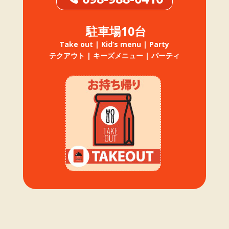
駐車場10台
Take out | Kid’s menu | Party
テクアウト | キーズメニュー | パーティ