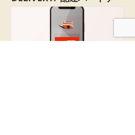
DeMae/ 出前館KUMARIのカレーナン
by
kumari
|
Sep 1, 2021
|
delivery-partners
|
0
Comments
Thank you for loving KUMARI. We are happy to
announce that takeout orders will be delivered to
your door via Demaecan delivery service. Please
feel free to visit us at...